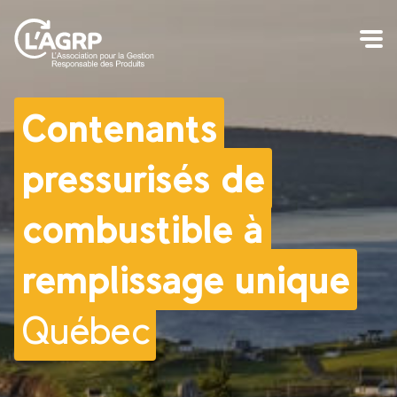
Contenants
pressurisés de
combustible à
remplissage unique
Québec