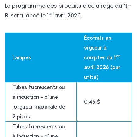
Le programme des produits d’éclairage du N.-
er
B. sera lancé le 1
avril 2026.
Écofrais en
vigueur à
er
Lampes
compter du 1
avril 2026 (par
unité)
Tubes fluorescents ou
à induction – d’une
0,45 $
longueur maximale de
2 pieds
Tubes fluorescents ou
à induction – d’une