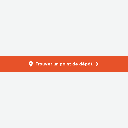
Trouver un point de dépôt
Filtrez les ressources
Réinitialiser
Sélectionnez une province
Product Care Association of Canada (PCA), is a federally
incorporated not-for-profit company offering product
stewardship services across Canada. 2026. All Rights
Reserved.