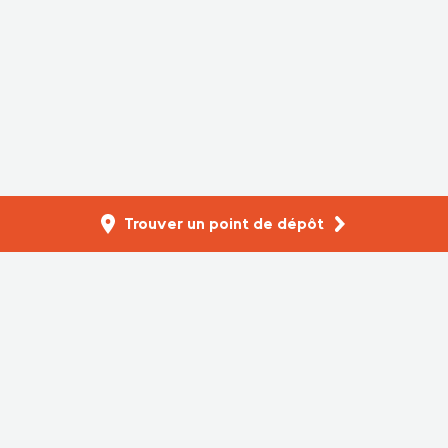
Trouver un point de dépôt
Filtrez les ressources
Réinitialiser
Sélectionnez une province
Product Care Association of Canada (PCA), is a federally
incorporated not-for-profit company offering product
stewardship services across Canada. 2026. All Rights
Reserved.