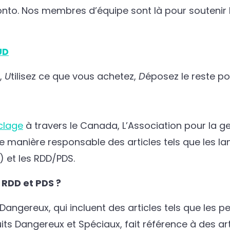
onto. Nos membres d’équipe sont là pour soutenir l
UD
,
U
tilisez ce que vous achetez,
D
éposez le reste po
clage
à travers le Canada, L’Association pour la g
de manière responsable des articles tels que les la
 et les RDD/PDS.
e RDD et PDS ?
ngereux, qui incluent des articles tels que les pes
uits Dangereux et Spéciaux, fait référence à des art