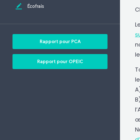
Écofrais
C
L
s
Rapport pour PCA
n
l
Rapport pour OPEIC
T
l
A
B
l
œ
N
d