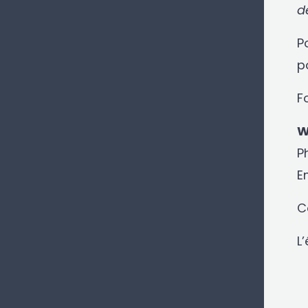
d
P
p
F
W
P
E
C
L