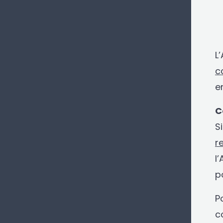
L
c
e
C
S
r
l
p
P
c