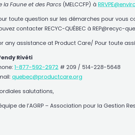
e la Faune et des Parcs
(MELCCFP) à
RRVPE@enviro
our toute question sur les démarches pour vous c
ouvez contacter RECYC-QUÉBEC à REP@recyc-queb
or any assistance at Product Care/ Pour toute ass
endy Rivéti
hone:
1-877-592-2972
# 209 / 514-228-5648
mail:
quebec@productcare.org
ordiales salutations,
’équipe de l’AGRP – Association pour la Gestion R