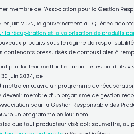
her membre de l’Association pour la Gestion Res
e 1er juin 2022, le gouvernement du Québec adopta
ur la récupération et la valorisation de produits pa
ouveaux produits sous le régime de responsabilit
es contenants pressurisés de combustibles à rempl
out producteur mettant en marché les produits visés
e 30 juin 2024, de
) mettre en œuvre un programme de récupération e
) devenir membre d’un organisme de gestion rec
’Association pour la Gestion Responsable des Prod
uvre un programme en leur nom.
otez que tout producteur visé doit soumettre, au p
’intention de conformité
à Recyc-Québec.