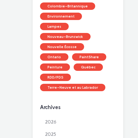
Colombie-Britannique
Environnement
Lampes
Nouveau-Brunswick
Nouvelle Écosse
Ontario
PaintShare
Peinture
Québec
RDD/PDS
Terre-Neuve et au Labrador
Archives
2026
2025