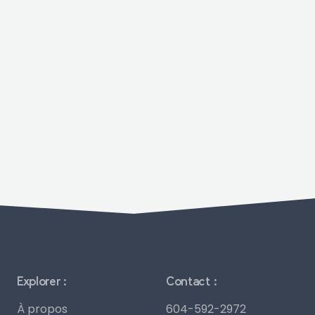
Explorer :
Contact :
À propos
604-592-2972