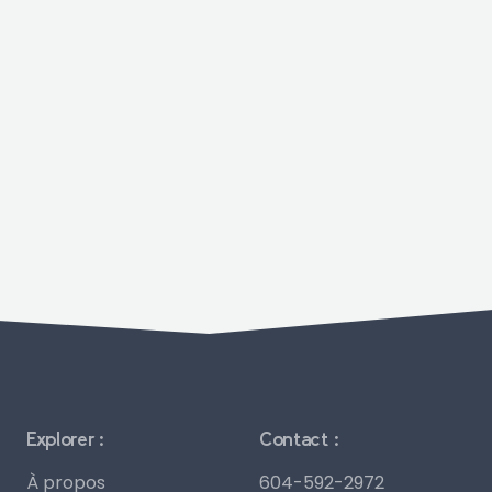
Explorer :
Contact :
À propos
604-592-2972