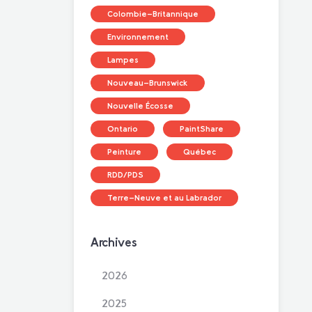
Colombie-Britannique
Environnement
Lampes
Nouveau-Brunswick
Nouvelle Écosse
Ontario
PaintShare
Peinture
Québec
RDD/PDS
Terre-Neuve et au Labrador
Archives
2026
2025